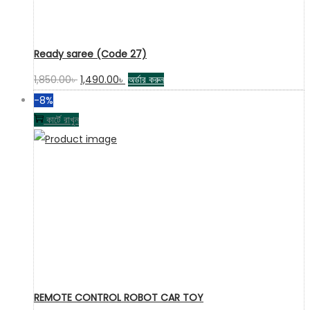
Ready saree (Code 27)
Original
Current
1,850.00
৳
1,490.00
৳
অর্ডার করুন
price
price
-8%
was:
is:
কার্টে রাখুন
1,850.00৳ .
1,490.00৳ .
REMOTE CONTROL ROBOT CAR TOY