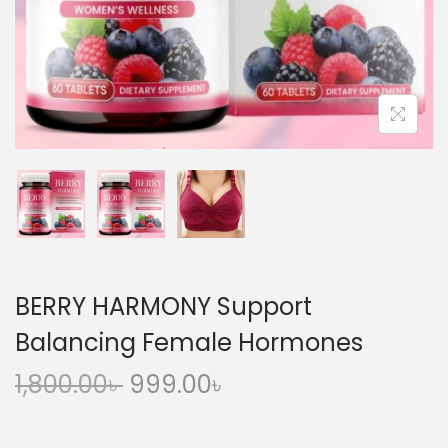
n
BERRY HARMONY Support
Balancing Female Hormones
O
C
1,800.00
৳
999.00
৳
r
u
i
r