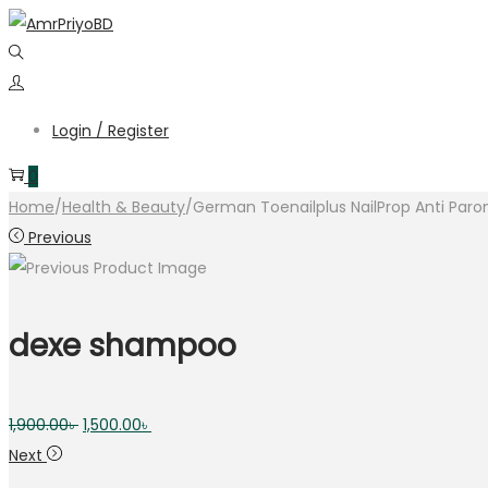
Skip
Skip
to
to
navigation
content
Login / Register
0
Home
/
Health & Beauty
/
German Toenailplus NailProp Anti Paron
Previous
dexe shampoo
Original
Current
1,900.00
৳
1,500.00
৳
price
price
Next
was:
is: