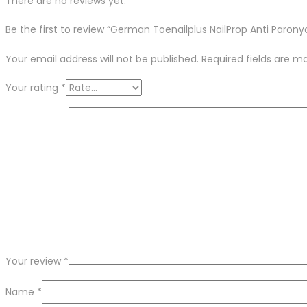
There are no reviews yet.
Be the first to review “German Toenailplus NailProp Anti Paronyc
Your email address will not be published.
Required fields are 
Your rating
*
Your review
*
Name
*