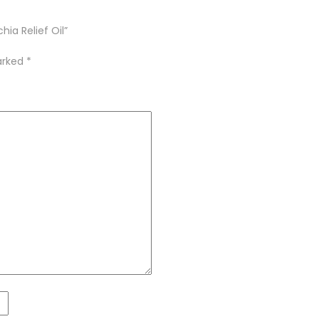
hia Relief Oil”
marked
*