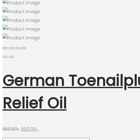
German Toenailplu
Relief Oil
Original
Current
650.00
৳
500.00
৳
price
price