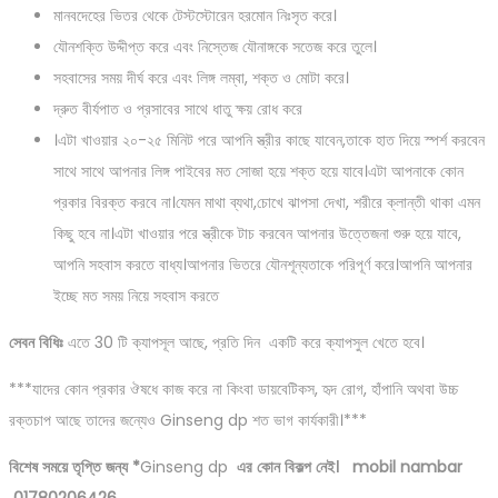
মানবদেহের ভিতর থেকে টেস্টস্টোরেন হরমোন নিঃসৃত করে।
যৌনশক্তি উদ্দীপ্ত করে এবং নিস্তেজ যৌনাঙ্গকে সতেজ করে তুলে।
সহবাসের সময় দীর্ঘ করে এবং লিঙ্গ লম্বা, শক্ত ও মোটা করে।
দ্রুত বীর্যপাত ও প্রসাবের সাথে ধাতু ক্ষয় রোধ করে
।এটা খাওয়ার ২০-২৫ মিনিট পরে আপনি স্ত্রীর কাছে যাবেন,তাকে হাত দিয়ে স্পর্শ করবেন
সাথে সাথে আপনার লিঙ্গ পাইবের মত সোজা হয়ে শক্ত হয়ে যাবে।এটা আপনাকে কোন
প্রকার বিরক্ত করবে না।যেমন মাথা ব্যথা,চোখে ঝাপসা দেখা, শরীরে ক্লান্তী থাকা এমন
কিছু হবে না।এটা খাওয়ার পরে স্ত্রীকে টাচ করবেন আপনার উত্তেজনা শুরু হয়ে যাবে,
আপনি সহবাস করতে বাধ্য।আপনার ভিতরে যৌনশূন্যতাকে পরিপূর্ণ করে।আপনি আপনার
ইচ্ছে মত সময় নিয়ে সহবাস করতে
সেবন বিধিঃ
এতে 30 টি ক্যাপসূল আছে, প্রতি দিন একটি করে ক্যাপসুল খেতে হবে।
***যাদের কোন প্রকার ঔষধে কাজ করে না কিংবা ডায়বেটিকস, হৃদ রোগ, হাঁপানি অথবা উচ্চ
রক্তচাপ আছে তাদের জন্যেও Ginseng dp শত ভাগ কার্যকারী।***
বিশেষ সময়ে তৃপ্তি জন্য *
Ginseng dp
এর কোন বিকল্প নেই। mobil nambar