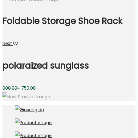
Foldable Storage Shoe Rack
Next
polaraized sunglass
Original
Current
900.00
৳
750.00
৳
price
price
was:
is:
900.00৳ .
750.00৳ .