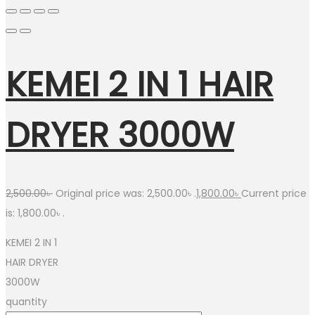
KEMEI 2 IN 1 HAIR
DRYER 3000W
2,500.00
৳
Original price was: 2,500.00৳ .
1,800.00
৳
Current price
is: 1,800.00৳ .
KEMEI 2 IN 1
HAIR DRYER
3000W
quantity