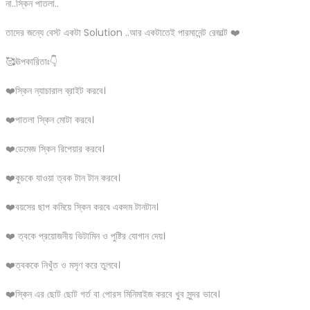
না..স্কিন পাতলা..
তাদের জন্যে বেস্ট একটা Solution ..আর একটাতেই পারমানেন্ট রেজাল্ট ❤️
🥰ঊপকারিতাঃ👇
❤️স্কিন ন্যাচারাল ব্রাইট করবে।
❤️পাতলা স্কিন মোটা করবে।
❤️ডেমেজ স্কিন রিপেয়ার করবে।
❤️কুচকে যাওয়া ত্বক টান টান করবে।
❤️বয়সের ছাপ কমিয়ে স্কিন করবে একদম টানটান।
❤️ ত্বকে প্রয়োজনীয় ভিটামিন ও পুষ্টির যোগান দেয়।
❤️ত্বককে নিখুঁত ও মসৃণ করে তুলবে।
❤️স্কিন এর ছোট ছোট গর্ত বা পোরস মিনিমাইজ করবে খুব সুন্দর ভাবে।