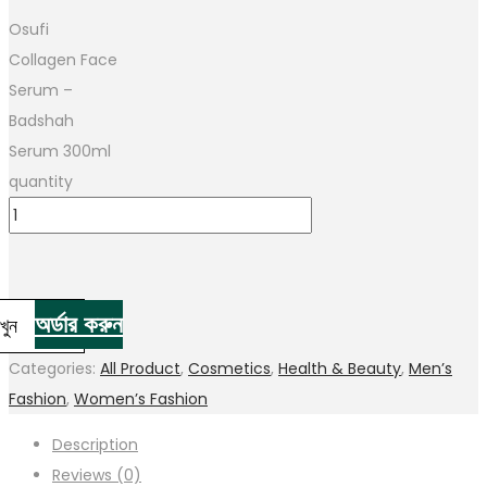
Osufi
Collagen Face
Serum –
Badshah
Serum 300ml
quantity
অর্ডার করুন
াখুন
Categories:
All Product
,
Cosmetics
,
Health & Beauty
,
Men’s
Fashion
,
Women’s Fashion
Description
Reviews (0)