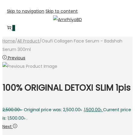
Skip to navigation
Skip to content
0
Home
/
All Product
/
Osufi Collagen Face Serum – Badshah
Serum 300ml
Previous
100% ORIGINAL DETOXI SLIM 1pis
2,500.00
৳
Original price was: 2,500.00৳ .
1,500.00
৳
Current price
is: 1,500.00৳ .
Next