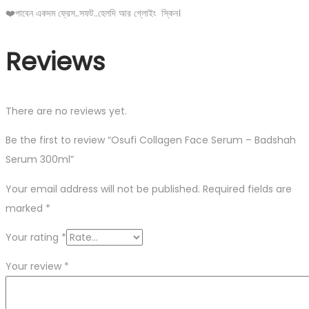
❤️পাবেন একদম ফ্রেস..সফট..হেলদি আর গ্লোইং স্কিন।
Reviews
There are no reviews yet.
Be the first to review “Osufi Collagen Face Serum – Badshah
Serum 300ml”
Your email address will not be published.
Required fields are
marked
*
Your rating
*
Your review
*