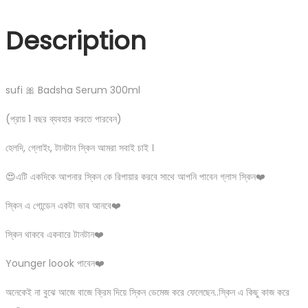
Description
sufi 🎀 Badsha Serum 300ml
(প্রায় 1 বছর ব্যবহার করতে পারবেন)
হেলদি, গ্লোইং, টানটান স্কিন আমরা সবাই চাই ।
😍এটি একদিকে আপনার স্কিন কে রিপায়ার করবে সাথে আপনি পাবেন গ্লাস স্কিন❤️
স্কিন এ গোন্ডেন একটা ভাব আনবে❤️
স্কিন থাকবে একবারে টানটান❤️
Younger loook পাবেন❤️
অনেকেই না বুঝে আজে বাজে ক্রিম দিয়ে স্কিন ডেমেজ করে ফেলেছেন..স্কিন এ কিছু কাজ করে