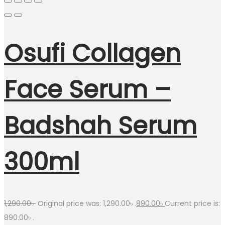
Osufi Collagen
Face Serum –
Badshah Serum
300ml
1,290.00
৳
Original price was: 1,290.00৳ .
890.00
৳
Current price is:
890.00৳ .