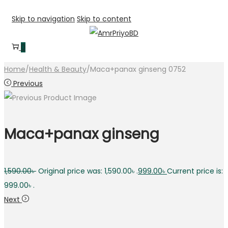
Skip to navigation
Skip to content
0
Home
/
Health & Beauty
/
Maca+panax ginseng 0752
Previous
Maca+panax ginseng
1,590.00
৳
Original price was: 1,590.00৳ .
999.00
৳
Current price is:
999.00৳ .
Next