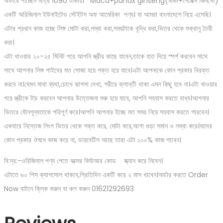
অফারে পাচ্ছেন মাত্র 1090 টাকায়। Maca+panax ginseng(মাকা+পেনেক্স জিনসেং)
একটি অরিজিনাল ইউনাইটেড স্টেইটস অফ আমেরিকা পণ্য। যা আমরা বাংলাদেশে নিয়ে এসেছি।
এটার প্রধান কাজ হচ্ছে লিঙ্গ মোটা করা,লম্বা করা,সময়টাকে বৃদ্ধি করা,ভিতর থেকে শুক্রানু তৈরী
করা।
এটা খাওয়ার ২০-২৫ মিনিট পরে আপনি স্ত্রীর কাছে যাবেন,তাকে হাত দিয়ে স্পর্শ করবেন সাথে
সাথে আপনার লিঙ্গ পাইবের মত সোজা হয়ে শক্ত হয়ে যাবে।এটা আপনাকে কোন প্রকার বিরক্ত
করবে না।যেমন মাথা ব্যথা,চোখে ঝাপসা দেখা, শরীরে ক্লান্তী থাকা এমন কিছু হবে না।এটা খাওয়ার
পরে স্ত্রীকে টাচ করবেন আপনার উত্তেজনা শুরু হয়ে যাবে, আপনি সহবাস করতে বাধ্য।আপনার
ভিতরে যৌনশূন্যতাকে পরিপূর্ণ করে।আপনি আপনার ইচ্ছে মত সময় নিয়ে সহবাস করতে পারবেন।
একবারে নিস্তেজ লিংগ ভিতর থেকে শক্ত করে, মোটা করে,আগা গুড়া সমান ও লম্বা করে।যাদের
কোন প্রকার ঔষধে কাজ করে না, ডায়বেটিস আছে তারা এটা ১০০% কাজ পাবেন।
বি:দ্র:-ওরিজিনাল পণ্য পেতে বক্সের কিউআর কোড স্ক্যান করে নিবেন।
এটাতে ৬০ পিস ক্যাপসোল থাকবে,প্রিতিদিন একটি করে ২ মাস খাবেন।অর্ডার করতে Order
Now বাটনে ক্লিক করুন বা কল করুন 01621292693